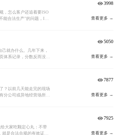
3998
哪些业务必须先恢复？每项
事发前，没有认真回答过这
，怎么客户还追着要ISO
一套成体系的业务中断应对机
查看更多 →
不能合法生产”的问题，ISO
出优先级；再评估可能导致
风险”的问题。一个管资格，
方案，明确时间目标、所需
合了HACCP的危害分析法和
案是否有效，定期评审是否
链条上哪些环节容易出问
5050
的方案，效果是未知的。真
差能纠、纠完能改。做认证
程才靠得住。和应急预案的
要有记录。 那到底哪些业
自己就办什么。几年下来，
O 22301是一套管理体
，你的客户是谁？ 如果面
查看更多 →
页体系记录，分数反而没多
框架。在这个框架下，无论
明确写着ISO 22000
求拥有，不问用途。 一、
织都有一套清晰的决策流程
大型商超和连锁餐饮的供应
，有一道基础门槛是所有企
，不是全部。来自供应链上
000在里边占的分值不低，
产品和服务稳定可靠，经得起抽
7877
它的供应链审核里往往会出
 预制菜、冷链即食、婴幼
 45001：保证员工健康安全
这不是额外要求，是基本的
的危害分析记录、关键控制
环境、人，是进入主流供应
慢了？以前几天能走完的现场
定性，如果核心供应商没有
O 22000日常运行中就
能保证100%中标，但没
查看更多 →
有分公司或异地经营场所
里，这项能力已经不是加分
欧美、东南亚采购商不见得
补强地基打牢之后，上面该
少老板的第一反应是：机构
都没有。它管的是“活下
理语言，有这张证，双方沟通
核心需求，补最关键的认
你守住最后一道防线。一、
网络攻击能不能完全防住，不是
场，客户对这些没有要求，
性： ISO 27001（信
规则，其中重要的一点就是：
7925
来。核心业务能否在设定时
，最好提前规划。获证的周
IT服务管理）——证明交付流
单场所最低审几天、多场所
，联系方式是否在人员变动
够。一句话总结：客户是
周期的安全性和合规
处理”的空间，现在彻底堵死
？先给大家吃颗定心丸：不带
中断场景，就是能不能守住
面，只讲规则。
明从研发到上市后的风险管控能
阶段到二阶段至少隔五个工
查看更多 →
，就是合法合规的有效证