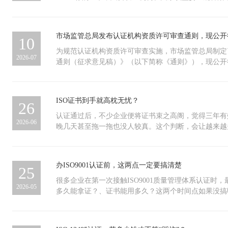
底线的问题。总结这套体系的核心逻辑不复杂：排清楚
力，覆盖制造商、流通商、零部件供应商及AI诊断软件
作日，这五天不是空等，是留给企业把一阶段发现的问
件，绝不是假证，也不是无效证。那带标和不带标，区
条业务的容忍中断时间，建立明确的响应程序和职责分
业，甲方看重工程质量和全过程管理能力： GB/T 50
很简单：问题解决在前端，别等证书到手再补救。现场
句话：含金量不同。带CNAS标，意味着发证机构本身
题，根据业务变化持续调整。它不会让企业不出事，但
管理规范）——在ISO 9001基础上增加施工行业特
一现场覆盖，少跑一个地方、少算一天人日，都属于程
审，具备国家级权威背书。这张证书不仅在国内被高度
市场监管总局发布认证机构资质许可审查通则，现公开
不慌乱。很多企业觉得可以再等等，等业务再大一点、
10
过程控制、竣工验收全流程。 食品加工、农副产品类
个角落都经得起核查，证书才有分量。三、压缩时间的
——你的客户、合作方、招标方，在任何地方都能查到
再说。但业务连续性管理有一个基本特征——真正需要
全和品控能力： ISO 22000——全链条风险预防HA
果把该审10天的压成5天，或者选择性跳过场所，一旦
证书合法能用，但缺少这层光环。那到底该怎么选？其
为规范认证机构资质许可审查实施，市场监管总局制定
2026-07
间从零开始搭建了。
出口基本是强制要求 三、不堆证书，按需下注每增加
证书直接撤销。更麻烦的是连锁反应：撤销之日起一年
则：优先选带标的。具体来说，这么判断：第一，如果
通则（征求意见稿）》（以下简称《通则》），现公开
审核费、维护人力。如果这些投入换不回中标率提升，
系须再运行满3个月才能重新提交。加上重新审核和整
府采购项目——建议带标。这类项目招标文件里十有八
则、申请与受理、现场核查与专家评审、审查决定与后
位的打法只有两步：先铺好三体系这条“标准跑道”，
年。这一年里很多招投标资质门槛你都过不去，一个项
CNAS标识的认证证书”。一旦不带标，有时候连资格
别明确了认证机构资质许可审查通则的制定目的与依据
市场的甲方要求，选择一两项“定制装备”；这样做的
成本相比，这笔账不难算。四、审核慢下来，证书才能
二，大客户验厂，带标更有说服力。很多大企业验厂时
容、申请与受理程序、以及审查原则等内容。意见征求的截
ISO证书到手就高枕无忧？
26
精准、体系能真正落地运行，而不是年底突击补记录应
过场”，但新规之后，每个签字的审核员都要对审核计
严格。带标的证书能让对方一眼就看出你的管理体系建
日。为规范认证机构资质许可审查实施，统一审批标准
实在话：别打听别人办了什么证，先问自己三个问题—
衍，每一页审核记录都在为证书的真实性添砖加瓦。投
的，合作信任感立刻拉满。第三，哪怕是内部规范管理
起草了《认证机构资质许可审查通则（征求意见稿）》
认证通过后，不少企业便将证书束之高阁，觉得三年有
2026-06
质？竞争对手靠哪项认证拿过加分？未来三年要进的市
要确认你有真实运行的管理体系。如果你的证经不起倒
得“我就内部用用，不带标省钱”。但实际想想：带标
意见反馈截止日期为2026年8月8日。公众可通过以下
晚几天甚至拖一拖也没人较真。这个判断，会让越来越
想透彻了再动手。把三体系这块“压舱石”放稳，再围绕
埋雷。真正有含金量的证书，从来不是赶出来的，而是
顺手把企业公信力提升了。以后拓展业务、对接新客户
录市场监管总局网站（网址：https://www.samr.gov.
证书失效后仍对外展示，性质已不亚于资质造假。查实
这是用最低成本撬动最高竞标效率的正解，也是合规建
路，从来不是最快的路，但一定是最稳的路。
时间重新升级认证。从长远看，性价比反而更高。当然
的“征集调查”提出意见。二、通过电子邮件将意见发送
接的是，投标资格被取消、合作方终止考察等等这些连
且证书只用在一个非常封闭的场景——比如仅用于某一
rzjgglc@samr.gov.cn，邮件主题请注明“《认证
绝非小事。三项基本规则，不容含糊：证书有效期 3
办ISO9001认证前，这两点一定要搞清楚
25
且对方明确接受不带标，那可以考虑不带标。 最后提
稿）》意见”字样。三、通过信函邮寄至北京市海淀区
督审核，两次间隔 不得超过12个月；续审工作须 提前
标，务必确认发证机构在国家认监委官网有备案。这是
证监管司（邮政编码：100088），并在信封上注明“
期完成。超期未审，证书先暂停、后撤销。撤销即作废
很多企业在第一次接触ISO9001质量管理体系认证时
2026-05
二，别被“带标贵很多”吓到。实际市场上，带标和不
（征求意见稿）》意见”字样。附件：1.《认证机构资
重新走完全部认证流程。尤为关键的是，因企业自身原
多久能拿证？、证书能用多久？这两个时间点如果没搞
那么大，但带来的价值差距却是指数级的。说到底，认
稿）》2.《认证机构资质许可审查通则（征求意见稿
销之日起一年内，所有认证机构不受理其重新认证申请
度，重则出现证书失效、需要重新申请的局面。今天就
来铺路。能带标，就带标。 多花一点钱，换来的是更
2026年7月9日
失的不仅是当下——接下来整整一年，企业都无法获得
清楚。 拿证要多久？从正式启动到顺利拿证，正常情况
行权和更多潜在的商业机会——这笔账，怎么算都划算
质支撑的业务机会，全部无缘参与。当前应立即落实的
么有的企业快，有的企业慢？主要跟两个因素有关：企