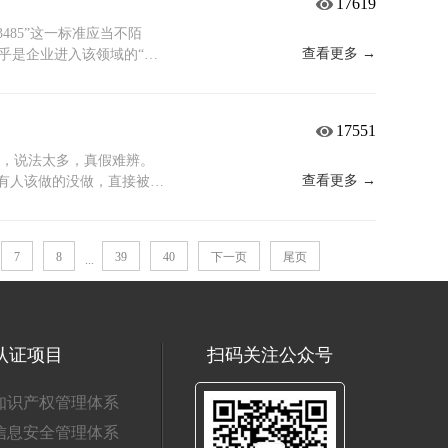
17619
提前预警；将年度审核纳入
个多月拿证是很常见的。而
趋全面，任何疏忽都可能被
多时间，节奏自然会慢一
485”这一标准应当不陌
认定。
始，而是把企业现有的管理方式
查看更多 →
乎是企业进入该领域的“基
较规范，材料齐全，周期就
划产品出口业务，这一证书
次内部梳理，明确分工，这
注的问题往往是：取得这一
有效期是3年。但有一点需要
定价ISO 13485认证
17551
一次监督审核——可以理解
于一份“定制方案”。影响定
有效运行。年审通过了，证书
构资质与收费标准、以及咨
件事，说法太多，真假难辨。
撤销，到时候不仅影响客户
。费用构成解析认证费用通
查看更多 →
；有人该做的没做，直接被卡
年到期前，需要做再认证（复
是主要浮动部分，取决于企
笔实实在在的“冤枉钱”先
期了再想起来，证书就已经
外，审核员的差旅食宿费用
说ISO45001必须要有
不偿失。 总结一下拿证周
监督审核，证书到期前需进
人事、程序员——都去做了
7
8
39
40
下一页
尾页
...
效期：3年，每年需做一次年
年及后续年度的总投入，避
后明确表示：你们没有接触
时间点掌握好，按节奏推
低价而选择认证路径。认证
通入职体检就足够了，这份
。
过客户审核。若因追求低价
 这些岗位不做报告，认证
或招投标环节中出现问题，
长期接触苯系物、乙酸乙酯
审核员一看就指出：根据
认证项目
扫码关注公众号
业，必须做专项职业健康检
职业病体检，前后耽误了很
知识产权管理体系
现场粉尘浓度较高。工人入
信息安全管理体系
合项。这些都说明：只要岗