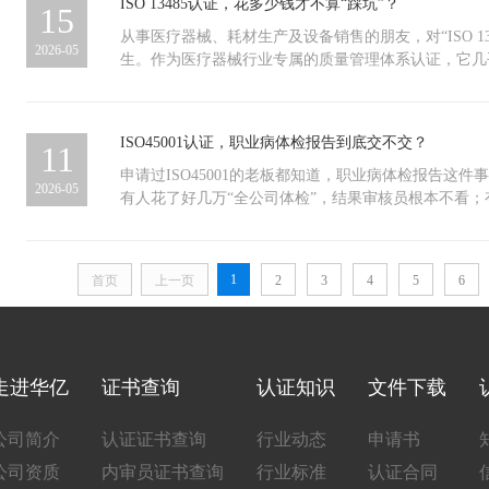
ISO 13485认证，花多少钱才不算“踩坑”？
15
确认是否仍为有效；记录下次监督审核截止日期，设置
企业人员少、流程简单，文件和记录准备起来很快，一
企业固定工作安排，预留充足时间与资源。监管覆盖日
中大型企业部门多、流程交叉，内部梳理和协调需要更
从事医疗器械、耗材生产及设备销售的朋友，对“ISO 13
2026-05
及时发现并追责。证书的效力在于持续管理，而非一次
些。 前期准备是否充分ISO9001认证并不是从零开
生。作为医疗器械行业专属的质量管理体系认证，它几
按照标准要求进行规范和呈现。如果日常运行本身就比
本门槛”。无论是日常合规运营、参与招投标，还是规
会更稳、更短。所以，建议企业在启动认证前，先做一
均为不可或缺的硬性条件。然而，众多企业管理者最关
样整个流程会更顺畅。 证书管几年？ISO9001证书的
认证，究竟需要投入多少费用？以下做个简单的梳理。无统一
ISO45001认证，职业病体检报告到底交不交？
11
特别注意：不是拿到证就可以高枕无忧了。每年都要做
并非标准化商品，其费用因企业实际情况而异，更接近
为“年度体检”，目的是确认企业的质量管理体系持续
价的主要因素包括：企业实际人数、经营范围、认证机
申请过ISO45001的老板都知道，职业病体检报告这
2026-05
才能继续正常使用。如果忽略年审，证书会被暂停甚至
询服务成本等。 上述变量共同决定了最终的认证投入
有人花了好几万“全公司体检”，结果审核员根本不看
信任，还可能错失招标机会。 到期怎么办？证书满3
常由多部分组成。其中，审核费按审核人·日数计算，
住认证进度。到底怎么判断？今天换个角度说清楚。 一
评）。建议在证书到期前2个月左右做准备。如果等过
业规模与认证范围；证书费与年金通常按年度收取。此
讲一个真实案例。南京一家做企业办公软件的公司，老板听
失效了，只能重新申请，时间和费用成本都会增加，得
一般由企业另行承担。首次取证后，企业还需每年接受
职业病体检报告，没多想就让全体员工——包括行政、
1
首页
上一页
2
3
4
5
6
期：一般1-2个月，视企业规模和准备情况而定证书有
行再认证。了解这一费用结构，有助于企业合理预估首
全套职业病专项体检，花费数万元。结果审核员到现场
审到期提醒：提前2个月准备，避免证书失效把这两个
免仅关注初次报价而忽略长期成本。一句忠告切勿仅因
粉尘、化学毒物、噪声等任何法定职业病危害因素，普
进，ISO9001证书就能持续有效，企业做事也更有底气
的根本目的在于规范内部管理、防范经营风险、顺畅通
专项报告用不上。老板当场哭笑不得，这钱纯属白花。
导致审核流于形式、体系文件与实操脱节，在后续检查
直接亮红灯反过来看，某家具制造厂的喷漆车间，工人
其损失将远超初始节省的认证费用。
等有机溶剂。工厂为了省事，只给员工做了普通体检。
走进华亿
证书查询
认证知识
文件下载
《职业病防治法》，喷漆岗位属于明确的职业病危害作
查，普通体检不予认可。结果认证暂停，工厂紧急补做
公司简介
认证证书查询
行业动态
申请书
久才重新审核。 再比如，一家小型陶瓷厂的投料岗，
公司资质
内审员证书查询
行业标准
认证合同
职时没有做粉尘作业的专项体检，审核员直接开出不符