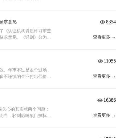
哪些业务最不能停，设定每
等新兴领域 建筑施工类企
题真正改到位。新规的逻辑
别到底在哪？核心区别就一
工，通过演练验证和发现问
430（工程建设施工企业质量
是第二条。 多场所必须逐
通过了国家认可委的严苛评
能让企业出事之后有章法、
有要求，覆盖投标、施工策划、
序违规。合规没有捷径，每
认可，还能实现全球互认
8354
征求意见
等客户提要求、等真正遇到
企业，甲方追问的是食品安
代价，多数人扛不住机构如
并信任这张证书。不带标，
它的时候，往往已经没有时
CCP——生产过程关键点控制，
被抽查，处罚明确且唯一：
实不用太纠结，记住一个原
了《认证机构资质许可审查
一项认证，就要花咨询费、
内不能重新申请；期满后体
你要投标，尤其是国企、政
查看更多 →
征求意见。《通则》分为总
就是纯粹的利润损耗。高段
改，重新拿证普遍超过一
九会明确要求“需提供带
续管理、附则五个部分，分
确保有参赛资格；再对照目标
目的损失跟压缩审核时间的
审查都过不了，直接出局。第
、适用范围、审查方式与内
好处很直接：成本可控、投标
硬起来有人说认证就是“走
，对供应商的资质审核非常
止日期为2026年8月8
11055
付检查。最后，送各位一句
划负责。正因为没人敢敷
设是扎实的、经得起推敲
和工作程序，市场监管总局
—标书里明确要求哪些资
标要这张证，是因为甲方需
，带标也不亏。有人觉
，现向社会公开征求意见，
效、年审不过是走个过场，
场，卡脖子的是哪套标准？
查，拿着它投标就是给自己
不仅能满足内部管理需求，还
途径和方式反馈意见：一、登
查看更多 →
多不谨慎的企业付出代价。
业务方向精准补充“弹药”。
一天一天审出来的。合规的
，随时拿得出手，不用再花
cn），通过首页“互动”栏目中
后，罚款几乎是起步，更直
设最务实的一条路。
，如果你的预算相对有限，
至：邮箱：
锁反应，对任何一家企业都
个小型合作方的基础门槛，
机构资质许可审查通则（征求意见
年，到期即止；每年须接受监
16386
醒两点：第一，无论带不带
马甸东路9号市场监管总局认
3至6个月 启动，确保流程按
底线，也是合法性根基。第
《认证机构资质许可审查通则
，无法申请恢复，企业只能
，最关心的其实就两个问题：
带标的价格差异并没有想象中
质许可审查通则（征求意见
因导致证书被撤销的，自撤
查看更多 →
明白，轻则影响项目投标进
证不是买张纸，是为企业未
）》起草说明市场监管总局
。这意味着，一旦错过，损
把这两个关键节点一次性说
高的公信力、更广的市场通
新的认证，期间所有需要资
下需要1到2个月。 那为什
。
事项：核实证书当前状态，
业规模和业务复杂程度小型