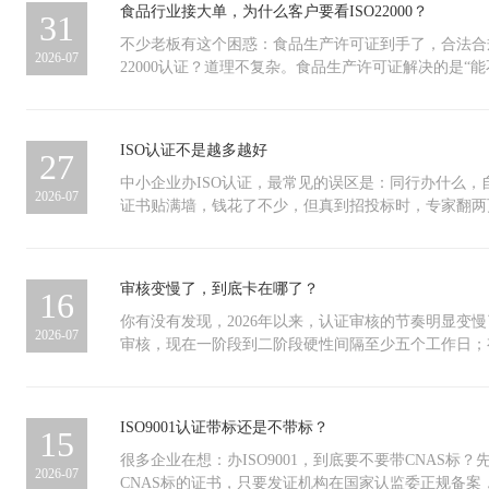
食品行业接大单，为什么客户要看ISO22000？
31
系的覆盖范围内。遇到这种情况，几个问题需要回答：
业务能停多久？谁来负责？资源从哪里来？不少企业在
不少老板有这个困惑：食品生产许可证到手了，合法合规
2026-07
些问题。ISO 22301做的就是这件事。它帮企业建立
22000认证？道理不复杂。食品生产许可证解决的是“能
制：先做业务影响分析，把业务活动按中断后的损失排
22000回答的是“日常管理中能不能持续管住食品安全
核心业务中断的风险类型；然后制定具体的响应和恢复
一个管方法。 ISO 22000本质上就是一套方法论，融
资源、负责人员、操作步骤；最后通过定期演练验证方
PDCA的持续改进逻辑。通俗说，就三件事：找出生产
ISO认证不是越多越好
27
跟得上业务变化，定期整改补上发现的问题。没演练过
题，针对这些环节设监控点，然后确保记录可查、出偏
出事的时候临时翻手册来不及，只有形成肌肉记忆的流
的时候，核心原则就一条：写到的都要做到，做到的都
中小企业办ISO认证，最常见的误区是：同行办什么，
2026-07
区别很多企业已经有一些应急预案，针对的是特定场景。IS
务离了这张证真不行？问自己两个问题就清楚了。第一
证书贴满墙，钱花了不少，但真到招投标时，专家翻两
系，不是针对某一个具体事件类型，而是建立一个通用
向学校食堂、机关单位、医院供餐这类项目，招标文件里通常
大帮助。问题不在认证本身，而在“集邮式”心态——只
触发中断的是供应商断供、系统宕机还是场所封闭，组
列为资格项。资格项的意思是，缺了就出局，不商量。
无通吃标准，有入门关ISO门类繁多，但无论哪个赛道
和资源调用机制。应急预案是管理体系的输出产物之一
商审核表上，食品安全管理体系也是独立板块，ISO 22
业都必须跨过去的—ISO三体系：ISO 9001：保证
审核变慢了，到底卡在哪了？
16
的压力当一家大企业自身建立了业务连续性管理体系，
缺了总分不够，合作启动不了。 第二，你做什么产品？
检ISO 14001：保证环境管理受控合规，经得起核查ISO
现相应要求——关键供应商也需要具备业务恢复能力。
儿辅食这类高风险品类，客户派来的验厂团队会查看你
有制度保障，经得起追问 这三条管住了企业的产品、
你有没有发现，2026年以来，认证审核的节奏明显变
2026-07
管理逻辑。大企业的业务连续性依赖于上游供应链的稳
点监控数据、追溯演习报告和纠偏记录。这些材料恰恰是IS
链、参与政企招标、通过大客户验场的最低入场资格。不
审核，现在一阶段到二阶段硬性间隔至少五个工作日；
恢复计划，大企业自己的体系就存在缺口。在一些行业
要维护的，临时补不出来。 出口业务也是类似道理。
有它，你连投标的资格都没有。 二、铺好基础，按需
的，审核员必须逐一实地审核，路途时间计入计划。不
项，而是准入门槛。没有对应的管理体系，连投标资格
熟悉其他国家的法规，但ISO 22000是全球通用的管
加什么，取决于你在哪条赛道上竞争。盯准自己行业的
是不是在故意拖时间？恰恰相反。慢下来，是规则在替
来”ISO 22301管理的不是事故本身。火灾、断供、
成本低很多。 当然，如果只供本地零散小店、农贸市
证。软件、信息技术类企业，甲方最在意数据安全和服务稳定
新规把模糊地带全堵死了2026年施行的新版认证监管
ISO9001认证带标还是不带标？
15
它能保证的。它管理的是事故发生后，业务能不能活下
确实不用急着办。但凡业务规划中有上述任何一类方向
息安全管理）——证明数据资产有保障ISO 20000（
把所有弹性空间全部量化。一阶段与二阶段间隔多久、
间内恢复，职责分工是否明确，操作程序是否经过验证
期通常在一个月内，等客户通知来了再办，时间永远不
程可量化 医疗器械类企业，甲方关注的是产品全生命
人日怎么累加，全部白纸黑字写进规章。过去靠“灵活
很多企业在想：办ISO9001，到底要不要带CNAS标
2026-07
后及时更新——这些事不出事看不出价值，但一旦触发
谁，产品给谁，决定了这张证值不值得办。市场不讲情
性： ISO 13485（医疗器械质量管理体系）——证
了。 二、两条硬杠杠，谁都绕不过间隔是第一条。 一
CNAS标的证书，只要发证机构在国家认监委正规备案